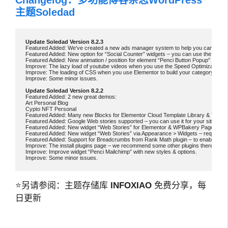
主题Soledad
Featured Added: We’ve created a new ads manager system to help you can manage 
Featured Added: New option for “Social Counter” widgets – you can use the style
Featured Added: New animation / position for element “Penci Button Popup” from 
Improve: The lazy load of youtube videos when you use the Speed Optimization from
Improve: The loading of CSS when you use Elementor to build your category/archiv
Improve: Some minor issues.

Featured Added: 2 new great demos:

Art Personal Blog

Cypto NFT Personal

Featured Added: Many new Blocks for Elementor Cloud Template Library & Templa
Featured Added: Google Web stories supported – you can use it for your site by ins
Featured Added: New widget “Web Stories” for Elementor & WPBakery Page Builder – 
Featured Added: New widget “Web Stories” via Appearance > Widgets – required plug
Featured Added: Support for Breadcrumbs from Rank Math plugin – to enable it, you
Improve: The install plugins page – we recommend some other plugins there.

Improve: Improve widget “Penci Mailchimp” with new styles & options.

⭐另请参阅：主题存储库
INFOXIAO
免费分享，每
日更新