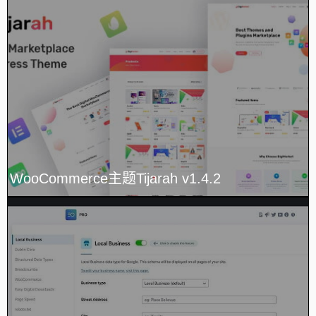
WooCommerce主题Tijarah v1.4.2