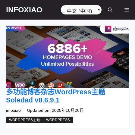
跳
选
INFOXIAO
菜
至
择
内
语
容
言
单
多功能博客杂志WordPress主题
Soledad v8.6.9.1
infoxiao
Updated on:
2025年10月26日
WORDPRESS主题
WORDPRESS