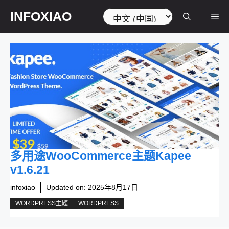
跳
选
INFOXIAO
菜
至
择
内
语
容
言
单
多用途WooCommerce主题Kapee
v1.6.21
infoxiao
Updated on:
2025年8月17日
WORDPRESS主题
WORDPRESS