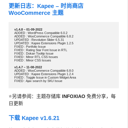
更新日志：Kapee – 时尚商店
WooCommerce 主题
ADDED : WordPress Compatible 6.0.2

ADDED : WooCommerce Compatible 6.8.2

UPDATED : Revolution Slider 6.5.31

UPDATED : Kapee Extensions Plugin 1.2.5

FIXED : Portfolio Issue

FIXED : Rating Star Font Issue in RTL

FIXED : Dokan Tooltip Issue

FIXED : Minor RTL CSS Issues

FIXED : Minor CSS Issues

ADDED : WooCommerce Compatible 6.8.0

UPDATED : Kapee Extensions Plugin 1.2.4

FIXED : Toggle Issue in Custom Widget Area

⭐另请参阅：主题存储库
INFOXIAO
免费分享，每
日更新
下载 Kapee v1.6.21