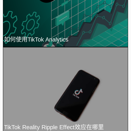
如何使用TikTok Analytics
TikTok Reality Ripple Effect效应在哪里