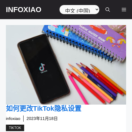
跳
选
INFOXIAO
菜
至
择
内
语
容
言
单
如何更改TikTok隐私设置
infoxiao
2023年11月18日
TIKTOK