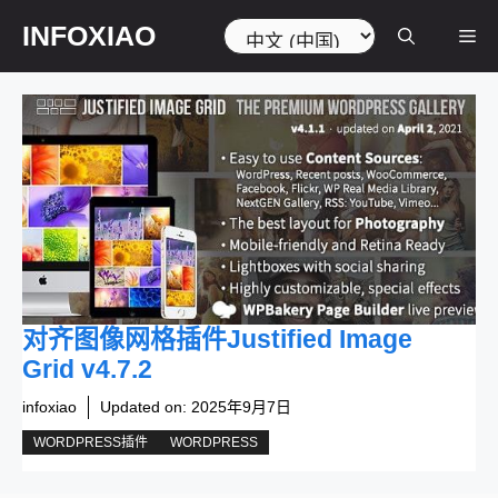
跳
选
INFOXIAO
菜
至
择
内
语
容
言
单
对齐图像网格插件Justified Image
Grid v4.7.2
infoxiao
Updated on:
2025年9月7日
WORDPRESS插件
WORDPRESS