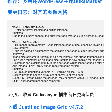
推荐：
多用途WordPress主题DukaMarket
变更日志：对齐的图像网格
– Hotfix for never loading grid editing interface

Bugfixes:

Due to the jQuery change, the grids interface was stuck in a perpetual loading stat
– Thumbnail improvements, Grids interface ease of use, checking invalid Grids,
New features:

Grids list gained a column with the copiable shortcode of each individual grid, for e
Improved:

Image size selector in “Maximum size for lightbox” and “Base thumbnail on an image
The “Base thumbnail on an image size” setting is now enabled for Recent Posts fea
Deleted or non-existing grid ID in the shortcode will no longer cause a fatal error.

Add Images / Edit Gallery button received some styling.

Bugfixes:

RML-related undefined variable PHP varning on line 15539.

Notice: Trying to access array offset on value of type bool.

NextGEN 3.9 was hiding the galleries, they fixed with with 3.9.1, please update.

PHP 8 deprecated messages removed.
⭐另见：收藏
Codecanyon 插件
每日更新保费
下载 Justified Image Grid v4.7.2