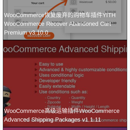
WooCommerce恢复废弃的购物车插件YITH
WooCommerce Recover Abandoned Cart
Premium v​​3.10.0
WooCommerce高级运输插件WooCommerce
Advanced Shipping Packages v1.1.11