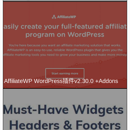
AffiliateWP WordPress插件v2.30.0 +Addons