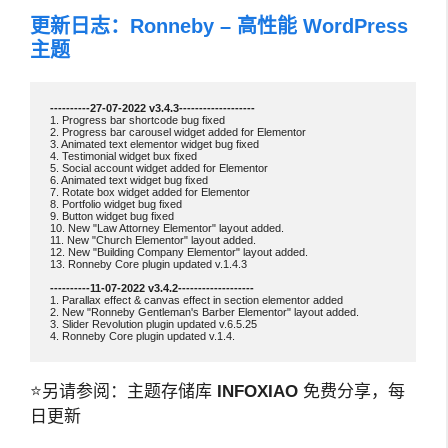
更新日志：Ronneby – 高性能 WordPress
主题
1. Progress bar shortcode bug fixed

2. Progress bar carousel widget added for Elementor

3. Animated text elementor widget bug fixed

4. Testimonial widget bux fixed

5. Social account widget added for Elementor

6. Animated text widget bug fixed

7. Rotate box widget added for Elementor

8. Portfolio widget bug fixed

9. Button widget bug fixed

10. New "Law Attorney Elementor" layout added. 

11. New "Church Elementor" layout added. 

12. New "Building Company Elementor" layout added. 

13. Ronneby Core plugin updated v.1.4.3

1. Parallax effect & canvas effect in section elementor added

2. New "Ronneby Gentleman's Barber Elementor" layout added.

3. Slider Revolution plugin updated v.6.5.25

4. Ronneby Core plugin updated v.1.4.
⭐另请参阅：主题存储库
INFOXIAO
免费分享，每
日更新