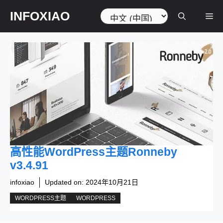
跳
选
INFOXIAO
菜
至
择
内
语
容
言
单
高性能WordPress主题Ronneby
v3.4.91
infoxiao
Updated on:
2024年10月21日
WORDPRESS主题
WORDPRESS