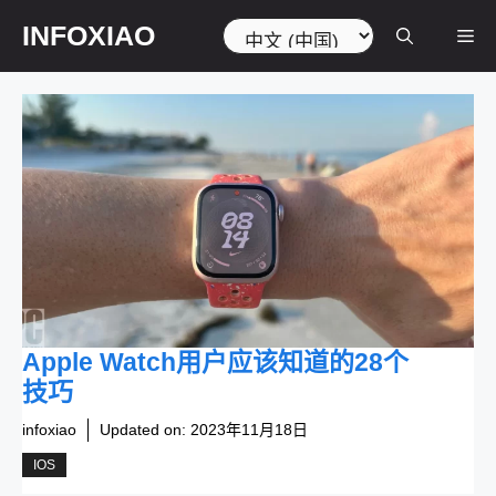
跳
选
INFOXIAO
菜
至
择
内
语
容
言
单
Apple Watch用户应该知道的28个
技巧
infoxiao
Updated on:
2023年11月18日
IOS