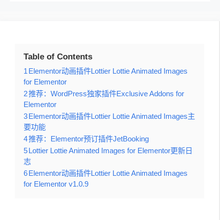
Table of Contents
1
Elementor动画插件Lottier Lottie Animated Images
for Elementor
2
推荐：WordPress独家插件Exclusive Addons for
Elementor
3
Elementor动画插件Lottier Lottie Animated Images主
要功能
4
推荐：Elementor预订插件JetBooking
5
Lottier Lottie Animated Images for Elementor更新日
志
6
Elementor动画插件Lottier Lottie Animated Images
for Elementor v1.0.9