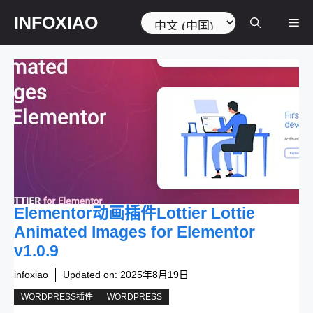
跳
选
INFOXIAO
菜
至
择
内
语
容
言
单
Elementor动画插件Lottier Lottie
Animated Images for Elementor
v1.0.9
infoxiao
Updated on:
2025年8月19日
WORDPRESS插件
WORDPRESS