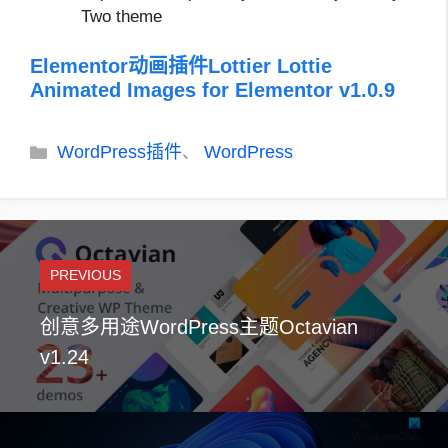
Two theme
Elementor动画插件Lottier Lottie
Animated Images for Elementor v1.0.9
分
WordPress插件
WordPress
、
类
PREVIOUS
创意多用途WordPress主题Octavian
v1.24