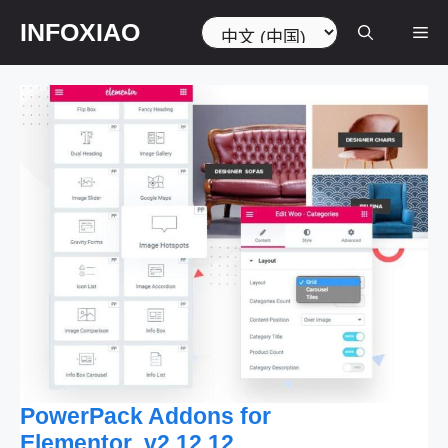
跳
选
INFOXIAO
菜
至
择
内
语
容
言
单
PowerPack Addons for
Elementor v2.12.12