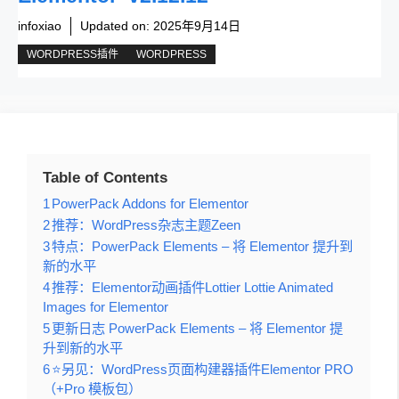
infoxiao
Updated on:
2025年9月14日
WORDPRESS插件
WORDPRESS
Table of Contents
1
PowerPack Addons for Elementor
2
推荐：WordPress杂志主题Zeen
3
特点：PowerPack Elements – 将 Elementor 提升到
新的水平
4
推荐：Elementor动画插件Lottier Lottie Animated
Images for Elementor
5
更新日志 PowerPack Elements – 将 Elementor 提
升到新的水平
6
⭐另见：WordPress页面构建器插件Elementor PRO
（+Pro 模板包）