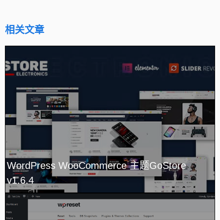
相关文章
WordPress WooCommerce 主题GoStore
v1.6.4