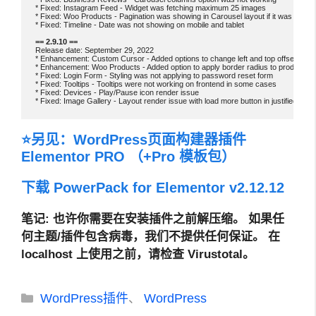
* Fixed: Instagram Feed - Widget was fetching maximum 25 images

* Fixed: Woo Products - Pagination was showing in Carousel layout if it was enabled f
* Fixed: Timeline - Date was not showing on mobile and tablet

Release date: September 29, 2022

* Enhancement: Custom Cursor - Added options to change left and top offset of cur
* Enhancement: Woo Products - Added option to apply border radius to products

* Fixed: Login Form - Styling was not applying to password reset form

* Fixed: Tooltips - Tooltips were not working on frontend in some cases

* Fixed: Devices - Play/Pause icon render issue

⭐另见：
WordPress页面构建器插件
Elementor PRO （+Pro 模板包）
下载 PowerPack for Elementor v2.12.1
2
笔记
: 也许你需要在安装插件之前解压缩。
如果任
何主题/插件包含病毒，我们不提供任何保证。 在
localhost 上使用之前，请检查 Virustotal。
分
WordPress插件
WordPress
、
类