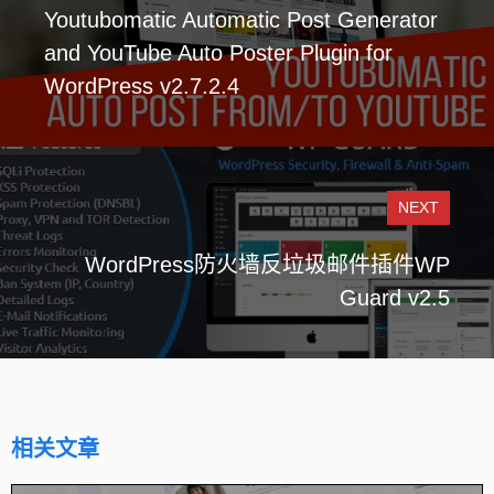
Youtubomatic Automatic Post Generator
and YouTube Auto Poster Plugin for
WordPress v2.7.2.4
NEXT
WordPress防火墙反垃圾邮件插件WP
Guard v2.5
相关文章