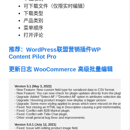
可下载文件（仅限实时编辑）
下载类型
产品类别
菜单顺序
打开评论
推荐：
WordPress联盟营销插件WP
Content Pilot Pro
更新日志 WooCommerce 高级批量编辑
- New Feature: New custom field type for serialized data to CSV format.

- New Feature: You can now check for plugin updates directly from the plugin's ad
- Upgrade: Added "Select All" / "Deselect All" option in attributes selection dialog.

- Upgrade: Hovering product images now display a bigger picture.

- Upgrade: Some more styling applied to areas which were missed on the previous
- Fixed: Not closing an HTML tag in Description causing a grid misformatting.

- Fixed: Conflict with B2B Market plugin.

- Fixed: Conflict with Tidio Chat plugin.

- Other small general bug fixes and improvements.

- Fixed: Issue with editing product image field.
