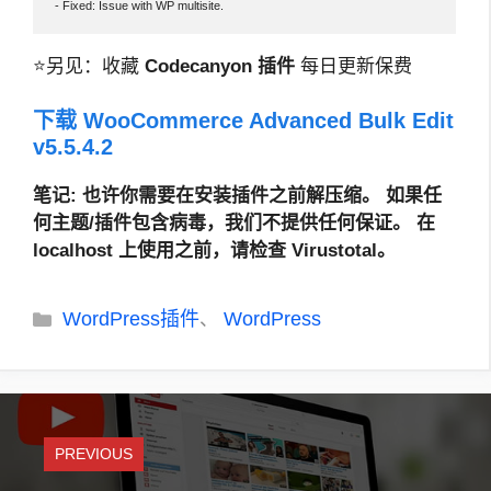
- Fixed: Issue with WP multisite.
⭐另见：收藏
Codecanyon 插件
每日更新保费
下载 WooCommerce Advanced Bulk Edit
v5.5.4.2
笔记
: 也许你需要在安装插件之前解压缩。
如果任
何主题/插件包含病毒，我们不提供任何保证。 在
localhost 上使用之前，请检查 Virustotal。
分
WordPress插件
WordPress
、
类
PREVIOUS