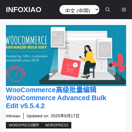
跳
选
INFOXIAO
菜
至
择
内
语
容
言
单
WooCommerce高级批量编辑
WooCommerce Advanced Bulk
Edit v5.5.4.2
infoxiao
Updated on:
2025年8月17日
WORDPRESS插件
WORDPRESS