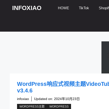
跳
INFOXIAO
HOME
TikTok
Shopif
至
内
容
WordPress响应式视频主题VideoTu
v3.4.6
infoxiao
Updated on:
2024年10月23日
WORDPRESS主题
WORDPRESS