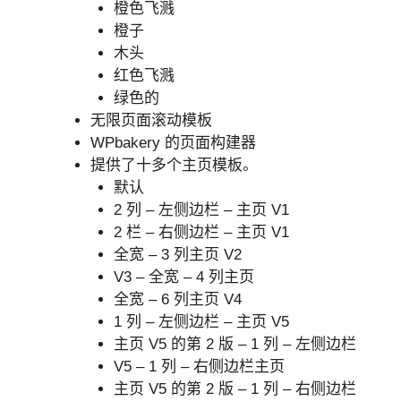
橙色飞溅
橙子
木头
红色飞溅
绿色的
无限页面滚动模板
WPbakery 的页面构建器
提供了十多个主页模板。
默认
2 列 – 左侧边栏 – 主页 V1
2 栏 – 右侧边栏 – 主页 V1
全宽 – 3 列主页 V2
V3 – 全宽 – 4 列主页
全宽 – 6 列主页 V4
1 列 – 左侧边栏 – 主页 V5
主页 V5 的第 2 版 – 1 列 – 左侧边栏
V5 – 1 列 – 右侧边栏主页
主页 V5 的第 2 版 – 1 列 – 右侧边栏