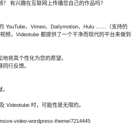
频？ 有兴趣在互联网上传播您自己的作品吗？
。
Tube、Vimeo、Dailymotion、Hulu ……（支持的
视频，Videotube 都提供了一个干净而现代的平台来做到
以轻松地将其个性化为您的愿望。
获得同行反馈。
）
献。
ideotube 时，可能性是无限的。
ponsive-video-wordpress-theme/7214445