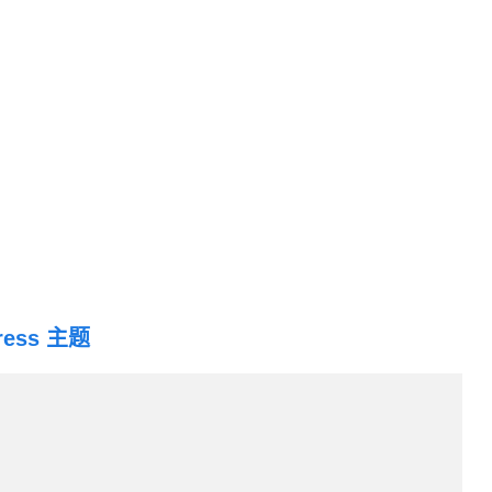
ess 主题