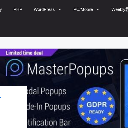
y
PHP
WordPress
PC/Mobile
Weebl
r