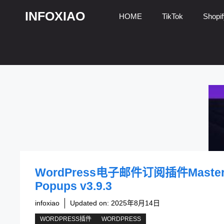
跳
INFOXIAO
HOME
TikTok
Shopif
至
内
容
WordPress电子邮件订阅插件Maste
Popups v3.9.3
infoxiao
Updated on:
2025年8月14日
WORDPRESS插件
WORDPRESS