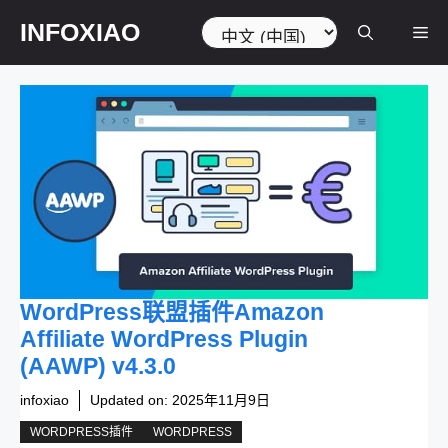
跳
选
INFOXIAO
菜
至
择
内
语
容
言
单
WordPress联盟插件Amazon
Affiliate WordPress Plugin
(AAWP) v4.3.0
infoxiao
Updated on:
2025年11月9日
WORDPRESS插件
WORDPRESS