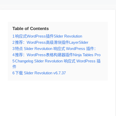
Table of Contents
1
响应式WordPress插件Slider Revolution
2
推荐：WordPress高级滑块插件LayerSlider
3
特点 Slider Revolution 响应式 WordPress 插件：
4
推荐：WordPress表格构建器插件Ninja Tables Pro
5
Changelog Slider Revolution 响应式 WordPress 插
件
6
下载 Slider Revolution v6.7.37