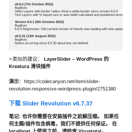
Bugfixes

Video Layers with border radius show a white border since version 6.6.0

Text Layers with % based size or auto width calculated and positioned wrong in fro
Bugfixes

6.6.0 Regression: Old cached version of rbtools was loading with new update

Bugfixes

⭐类似的建议：
LayerSlider – WordPress 的
Kreatura 滑块插件
演示
：https://codecanyon.net/item/slider-
revolution-responsive-wordpress-plugin/2751380
下载 Slider Revolution v6.7.3
7
笔记
: 也许你需要在安装插件之前解压缩。
如果任
何主题/插件包含病毒，我们不提供任何保证。 在
localhost 上使用之前，请检查 Virustotal。