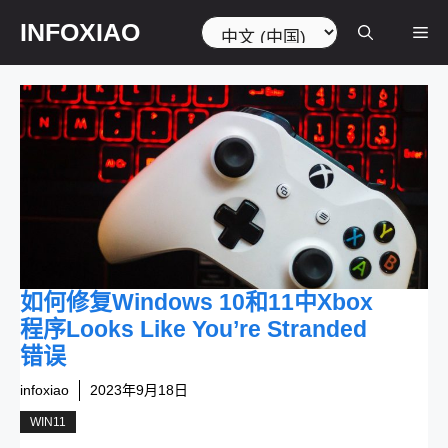
跳
选
INFOXIAO
菜
至
择
内
语
容
言
单
如何修复Windows 10和11中Xbox
程序Looks Like You’re Stranded
错误
infoxiao
2023年9月18日
WIN11