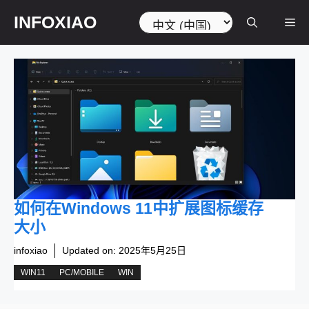
跳
选
INFOXIAO
菜
至
择
内
语
容
言
单
如何在Windows 11中扩展图标缓存
大小
infoxiao
Updated on:
2025年5月25日
WIN11
PC/MOBILE
WIN