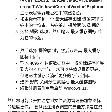
\HKEY_LOCAL_MACHINE\SOFTWARE\Mi
crosoft\Windows\CurrentVersion\Explorer
注册表编辑器地址栏中的键路径。
如果你看不到一个
最大缓存图标
资源管理器
键中的字符串，右键单击
探险家
选择
新的
.
选择
钥匙
选项，然后输入
最大缓存图标
成
为它的标题。
然后选择
探险家
键，然后双击其
最大缓存
图标
细绳。
输入
4096
在数值数据框中，将图标缓存扩展
到大约 4 兆字节。 您可以将值设置得更高，
但请记住缓存会消耗更多的存储空间。
选择
好的
关闭数值数据框
最大缓存图标
.
编辑注册表后重新启动 Windows 11。
然后您可能会开始注意到文件资源管理器加载图标
的速度更快。 尝试此注册表调整的最佳方法是在资