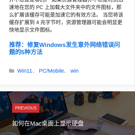
速地在您的 PC 上加载大文件夹中的文件图标，那
么扩展该缓存可能是加速它的有效方法。 当您将该
缓存扩展到 4 兆字节时，资源管理器可能会明显更
快地显示文件图标。
推荐：
修复Windows发生意外网络错误问
题的5种方法
分
Win11
PC/Mobile
win
、
、
类
PREVIOUS
如何在Mac桌面上显示硬盘