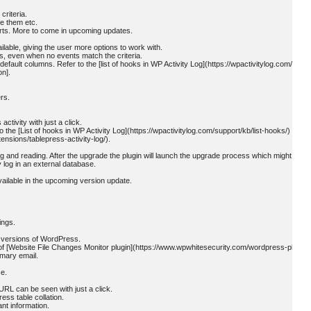
riteria.

 them etc.

orts. More to come in upcoming updates.

lable, giving the user more options to work with.

ts, even when no events match the criteria.

ault columns. Refer to the [list of hooks in WP Activity Log](https://wpactivitylog.com/suppor
n].

s.

ctivity with just a click.

 the [List of hooks in WP Activity Log](https://wpactivitylog.com/support/kb/list-hooks/) for mo
nsions/tablepress-activity-log/).

 and reading. After the upgrade the plugin will launch the upgrade process which might take s
 log in an external database.

available in the upcoming version update.

ngs.

 versions of WordPress.

 of [Website File Changes Monitor plugin](https://www.wpwhitesecurity.com/wordpress-plugins/
mary email.

e.

URL can be seen with just a click.

ss table collation.

t information.
