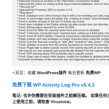
* Improved several UI sections in the Third Party Connections module.

* Improved the check for writing activity log to external database; now it is less 
* **Security fix**

* Upgraded the Freemius SDK to version 2.4.3.

* **Bug fixes**

* Fixed: Database error when trying to log in with a non-existing user and a login
* Fixed: In some edge cases the plugin was creating an empty "external databa
* Fixed a number of typos in the text of activity log events.

* Fixed: Auto complete in the Delete activity log data section was not returning th
* Fixed: Wrong object reported for event ID 5029.

* Fixed: Event ID 4000 not reported when front-end sensor is disabled.

* Fixed: "Unknown connection type" reported back setting up a third party con
* Fixed: Event ID 6320 (added / removed connection) reported instead of event
* Plugin settings and view privileges no longer imported when using the configu
* Fixed: Function that was running on "add_filter" instead of "add_action" - [
* Fixed: Deletion of events from the activity log based on severity not working.

* Fixed: Plugin fails to delete specific events from activity log with an error
* Old reports are now properly and automatically deleted from the /uploads/ dire
* Fixed: PHP warning about OPCacheUtils.php in specific setups.

* Fixed: Edge case in which other plugins couldn't be installed or updated when
⭐另见：收藏
WordPress插件
每日更新
免费WP
免费下载 WP Activity Log Pro v5.4.2
笔记
: 也许你需要在安装插件之前解压缩。
如果任何主
上使用之前，请检查 Virustotal。