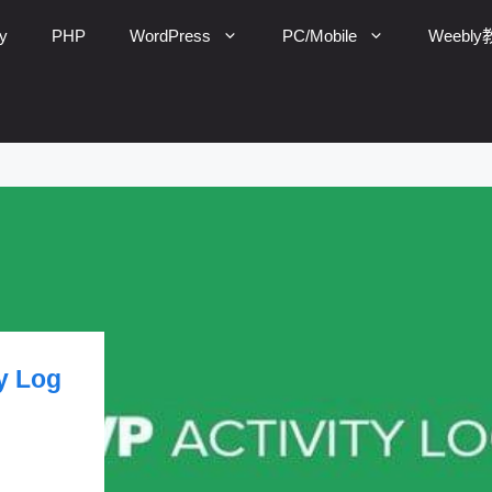
y
PHP
WordPress
PC/Mobile
Weebl
 Log