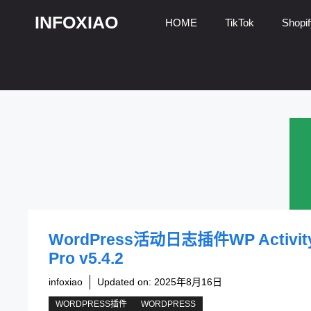
跳
INFOXIAO
HOME
TikTok
Shopif
至
内
容
WordPress活动日志插件WP Activity
Pro v5.4.2
infoxiao
Updated on:
2025年8月16日
WORDPRESS插件
WORDPRESS