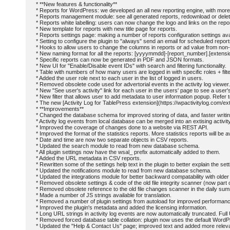
* **New features & functionality**

* Reports for WordPress: we developed an all new reporting engine, with more c
* Reports management module: see all generated reports, redownload or delete
* Reports white labelling: users can now change the logo and links on the rep
* New template for reports with new title page for reports.

* Reports settings page: making a number of reports configuration settings avai
* Setting to configure the plugin to "always" send an email for scheduled repor
* Hooks to allow users to change the columns in reports or ad value from non-def
* New naming format for all the reports: [yyyymmdd]-[report_number].[extensio
* Specific reports can now be generated in PDF and JSON formats.

* New UI for "Enable/Disable event IDs" with search and filtering functionality.

* Table with numbers of how many users are logged in with specific roles + filter
* Added the user role next to each user in the list of logged in users.

* Removed obsolete code used for advertorial events in the activity log viewer.

* New "See user's activity" link for each user in the users' page to see a user's a
* New filter that allows user to add metadata to user information popup. Refer to
* The new [Activity Log for TablePress extension](https://wpactivitylog.com/exte
* **Improvements**

* Changed the database schema for improved storing of data, and faster writing
* Activity log events from local database can be merged into an extising activity
* Improved the coverage of changes done to a website via REST API.

* Improved the format of the statistics reports. More statistics reports will be 
* Date and time are now two separate objects in CSV reports.

* Updated the search module to read from new database schema.

* All plugin settings now have the wsal_ prefix automatically added to them.

* Added the URL metadata in CSV reports.

* Rewritten some of the settings help text in the plugin to better explain the setti
* Updated the notifications module to read from new database schema.

* Updated the integrations module for better backward compatability with older
* Removed obsolete settings & code of the old file integrity scanner (now part
* Removed obsolete reference to the old file changes scanner in the daily sum
* Made a number of JS strings available for translation.

* Removed a number of plugin settings from autoload for improved performanc
* Improved the plugin's metadata and added the licensing information.

* Long URL strings in activity log events are now automatically truncated. Full 
* Removed forced database table collation: plugin now uses the default WordPre
* Updated the "Help & Contact Us" page; improved text and added more relevan