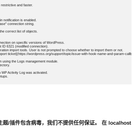
restrictive and faster.

 notification is enabled.

se" connection string.

e correct list of objects.

nection on specific versions of WordPress.

 ID 6321 (modified connection).

ration import tools. User is not prompted to choose whether to import them or not.

Support ticket](https://wordpress.org/support/topic/issue-with-hook-name-and-param-callback/).
 when using the Logs management module.

ctory.

 WP Activity Log was activated.

题/插件包含病毒，我们不提供任何保证。 在 localhost