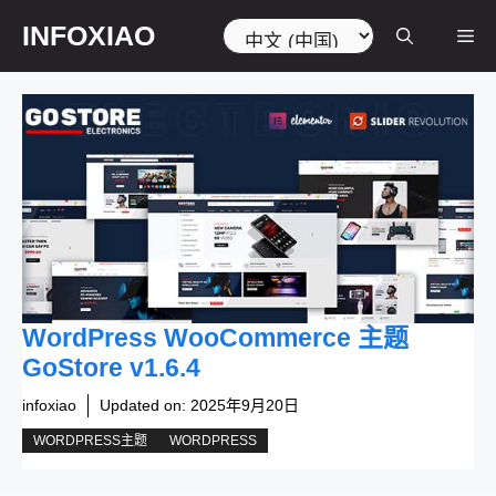
跳
选
INFOXIAO
菜
至
择
内
语
容
言
单
WordPress WooCommerce 主题
GoStore v1.6.4
infoxiao
Updated on:
2025年9月20日
WORDPRESS主题
WORDPRESS