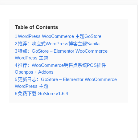
Table of Contents
1
WordPress WooCommerce 主题GoStore
2
推荐：响应式WordPress博客主题Sahifa
3
特点：GoStore – Elementor WooCommerce
WordPress 主题
4
推荐：WooCommerce销售点系统POS插件
Openpos + Addons
5
更新日志：GoStore – Elementor WooCommerce
WordPress 主题
6
免费下载 GoStore v1.6.4