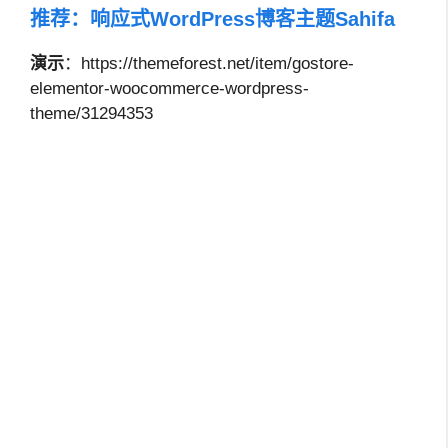
推荐：
响应式WordPress博客主题Sahifa
演示
：https://themeforest.net/item/gostore-
elementor-woocommerce-wordpress-
theme/31294353