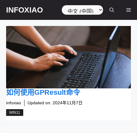
跳
选
INFOXIAO
菜
至
择
内
语
容
言
单
如何使用GPResult命令
infoxiao
Updated on:
2024年11月7日
WIN11