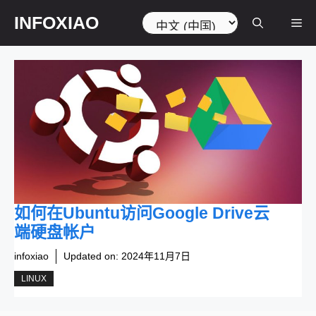
跳
选
INFOXIAO
菜
至
择
内
语
容
言
单
如何在Ubuntu访问Google Drive云
端硬盘帐户
infoxiao
Updated on:
2024年11月7日
LINUX