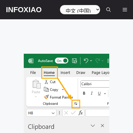
跳
选
INFOXIAO
菜
至
择
内
语
容
言
单