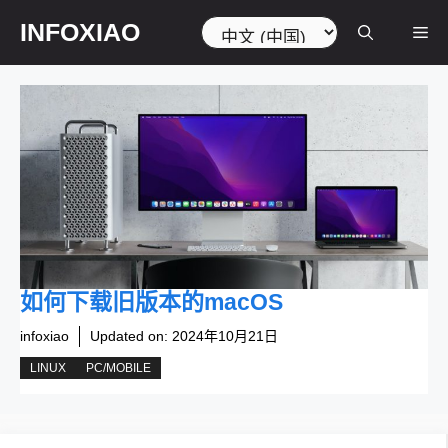
跳
选
INFOXIAO
菜
至
择
内
语
容
言
单
如何下载旧版本的macOS
infoxiao
Updated on:
2024年10月21日
LINUX
PC/MOBILE