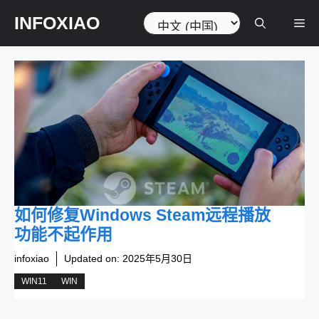
跳
选
INFOXIAO
菜
至
择
内
语
容
言
单
如何修复Windows Steam远程播放
功能不起作用
infoxiao
Updated on:
2025年5月30日
WIN11
WIN